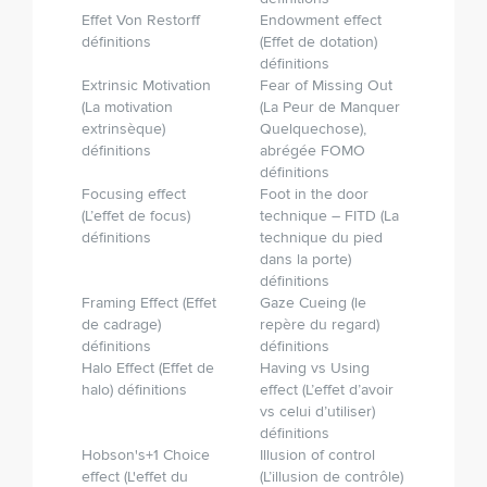
Effet Von Restorff
Endowment effect
définitions
(Effet de dotation)
définitions
Extrinsic Motivation
Fear of Missing Out
(La motivation
(La Peur de Manquer
extrinsèque)
Quelque­chose),
définitions
abrégée FOMO
définitions
Focusing effect
Foot in the door
(L’effet de focus)
technique – FITD (La
définitions
technique du pied
dans la porte)
définitions
Framing Effect (Effet
Gaze Cueing (le
de cadrage)
repère du regard)
définitions
définitions
Halo Effect (Effet de
Having vs Using
halo) définitions
effect (L’effet d’avoir
vs celui d’utiliser)
définitions
Hobson's+1 Choice
Illusion of control
effect (L'effet du
(L’illusion de contrôle)