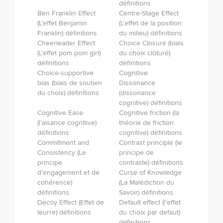
définitions
Ben Franklin Effect
Centre-Stage Effect
(L’effet Benjamin
(L’effet de la position
Franklin) définitions
du milieu) définitions
Cheerleader Effect
Choice Closure (biais
(L’effet pom pom girl)
du choix clôturé)
définitions
définitions
Choice-supportive
Cognitive
bias (biais de soutien
Dissonance
du choix) définitions
(dissonance
cognitive) définitions
Cognitive Ease
Cognitive friction (la
(l’aisance cognitive)
théorie de friction
définitions
cognitive) définitions
Commitment and
Contrast principle (le
Consistency (Le
principe de
principe
contraste) définitions
d’engagement et de
Curse of Knowledge
cohérence)
(La Malédiction du
définitions
Savoir) définitions
Decoy Effect (Effet de
Default effect (l’effet
leurre) définitions
du choix par defaut)
définitions