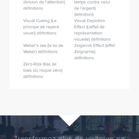
division de l’attention)
temps contre celui
définitions
de l’argent)
définitions
Visual Cueing (Le
Visual Depiction
principe de repère
Effect (L’effet de
visuel) définitions
représentation
visuelle) définitions
Weber's law (la loi de
Zeigarnik Effect (effet
Weber) définitions
Zeignarnik)
définitions
Zero-Risk Bias (le
biais du risque zéro)
définitions
Transformez plus de visiteurs en