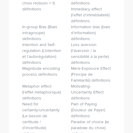
choix Hobson + 1)
définitions
définitions
Immediacy effect
(l’effet d’immédiateté)
définitions
In-group Bias (Biais
Information bias (biais
intragroupe)
d’information)
définitions
définitions
Intention and Self-
Loss aversion
regulation (L’intention
(l’aversion / la
et l’autorégulation)
sensibilité à la perte)
définitions
définitions
Magnitude encoding
Mere-Exposure Effect
process définitions
(Principe de
Familiarité) définitions
Metaphor effect
Motivating-
(l’effet métaphorique)
Uncertainty Effect
définitions
définitions
Need for
Pain of Paying
certainty/uncertainty
(Douleur de Payer)
(Le besoin de
définitions
certitude /
Paradox of choice (le
d’incertitude)
paradoxe du choix)