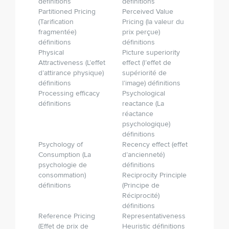
définitions
définitions
Partitioned Pricing
Perceived Value
(Tarification
Pricing (la valeur du
fragmentée)
prix perçue)
définitions
définitions
Physical
Picture superiority
Attractiveness (L’effet
effect (l’effet de
d’attirance physique)
supériorité de
définitions
l’image) définitions
Processing efficacy
Psychological
définitions
reactance (La
réactance
psychologique)
définitions
Psychology of
Recency effect (effet
Consumption (La
d’ancienneté)
psychologie de
définitions
consommation)
Reciprocity Principle
définitions
(Principe de
Réciprocité)
définitions
Reference Pricing
Representativeness
(Effet de prix de
Heuristic définitions