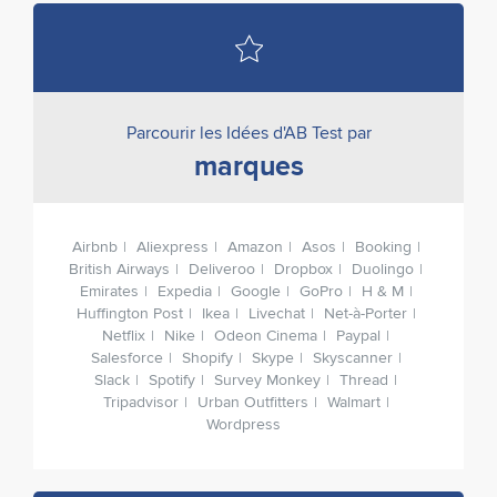
Parcourir les Idées d'AB Test par
marques
Airbnb
Aliexpress
Amazon
Asos
Booking
British Airways
Deliveroo
Dropbox
Duolingo
Emirates
Expedia
Google
GoPro
H & M
Huffington Post
Ikea
Livechat
Net-à-Porter
Netflix
Nike
Odeon Cinema
Paypal
Salesforce
Shopify
Skype
Skyscanner
Slack
Spotify
Survey Monkey
Thread
Tripadvisor
Urban Outfitters
Walmart
Wordpress