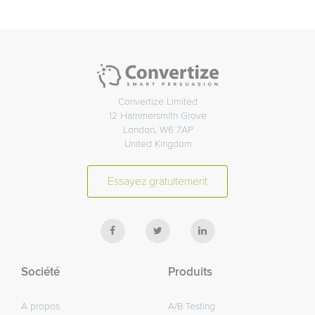
Convertize Limited
12 Hammersmith Grove
London, W6 7AP
United Kingdom
Essayez gratuitement
Société
Produits
A propos
A/B Testing