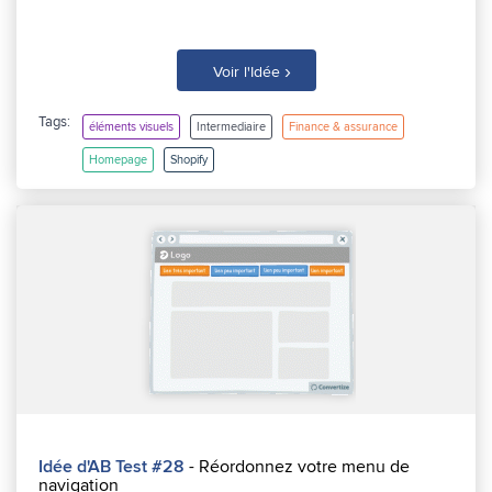
›
Voir l'Idée
Tags:
éléments visuels
Intermediaire
Finance & assurance
Homepage
Shopify
Idée d'AB Test #28
- Réordonnez votre menu de
navigation