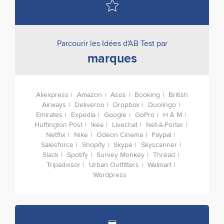
Parcourir les Idées d'AB Test par
marques
Aliexpress
Amazon
Asos
Booking
British
Airways
Deliveroo
Dropbox
Duolingo
Emirates
Expedia
Google
GoPro
H & M
Huffington Post
Ikea
Livechat
Net-à-Porter
Netflix
Nike
Odeon Cinema
Paypal
Salesforce
Shopify
Skype
Skyscanner
Slack
Spotify
Survey Monkey
Thread
Tripadvisor
Urban Outfitters
Walmart
Wordpress