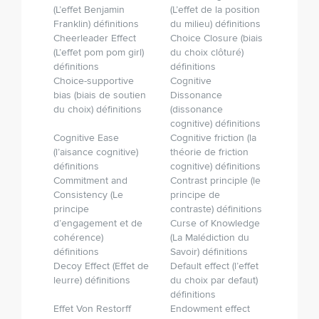
(L’effet Benjamin
(L’effet de la position
Franklin) définitions
du milieu) définitions
Cheerleader Effect
Choice Closure (biais
(L’effet pom pom girl)
du choix clôturé)
définitions
définitions
Choice-supportive
Cognitive
bias (biais de soutien
Dissonance
du choix) définitions
(dissonance
cognitive) définitions
Cognitive Ease
Cognitive friction (la
(l’aisance cognitive)
théorie de friction
définitions
cognitive) définitions
Commitment and
Contrast principle (le
Consistency (Le
principe de
principe
contraste) définitions
d’engagement et de
Curse of Knowledge
cohérence)
(La Malédiction du
définitions
Savoir) définitions
Decoy Effect (Effet de
Default effect (l’effet
leurre) définitions
du choix par defaut)
définitions
Effet Von Restorff
Endowment effect