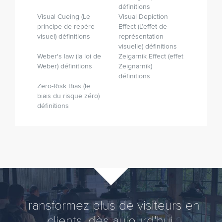
définitions
Visual Cueing (Le
Visual Depiction
principe de repère
Effect (L’effet de
visuel) définitions
représentation
visuelle) définitions
Weber's law (la loi de
Zeigarnik Effect (effet
Weber) définitions
Zeignarnik)
définitions
Zero-Risk Bias (le
biais du risque zéro)
définitions
Transformez plus de visiteurs en
clients, dès aujourd'hui.