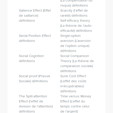
(La compensation du
risque) définitions
Salience Effect (Effet
Scarcity (l’effet de
de saillance)
rareté) définitions
définitions
Self-efficacy theory
(La théorie de l’auto­-
efficacité) définitions
Serial Position Effect
Single-option
définitions
aversion (L’aversion
de l’option unique)
définitions
Social Cognition
Social Comparison
définitions
Theory (La théorie de
comparaison sociale)
définitions
Social proof (Preuve
Sunk Cost Effect
Sociale) définitions
(L’effet des coûts
irrécupérables)
définitions
The Split-attention
Time versus Money
Effect (l’effet de
Effect (L’effet du
division de l’attention)
temps contre celui
définitions
de l’argent)