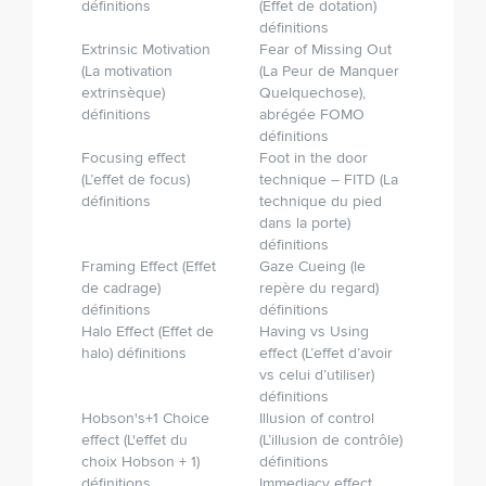
définitions
(Effet de dotation)
définitions
Extrinsic Motivation
Fear of Missing Out
(La motivation
(La Peur de Manquer
extrinsèque)
Quelque­chose),
définitions
abrégée FOMO
définitions
Focusing effect
Foot in the door
(L’effet de focus)
technique – FITD (La
définitions
technique du pied
dans la porte)
définitions
Framing Effect (Effet
Gaze Cueing (le
de cadrage)
repère du regard)
définitions
définitions
Halo Effect (Effet de
Having vs Using
halo) définitions
effect (L’effet d’avoir
vs celui d’utiliser)
définitions
Hobson's+1 Choice
Illusion of control
effect (L'effet du
(L’illusion de contrôle)
choix Hobson + 1)
définitions
définitions
Immediacy effect