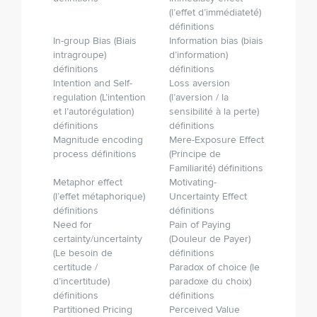
(l’effet d’immédiateté)
définitions
In-group Bias (Biais
Information bias (biais
intragroupe)
d’information)
définitions
définitions
Intention and Self-
Loss aversion
regulation (L’intention
(l’aversion / la
et l’autorégulation)
sensibilité à la perte)
définitions
définitions
Magnitude encoding
Mere-Exposure Effect
process définitions
(Principe de
Familiarité) définitions
Metaphor effect
Motivating-
(l’effet métaphorique)
Uncertainty Effect
définitions
définitions
Need for
Pain of Paying
certainty/uncertainty
(Douleur de Payer)
(Le besoin de
définitions
certitude /
Paradox of choice (le
d’incertitude)
paradoxe du choix)
définitions
définitions
Partitioned Pricing
Perceived Value