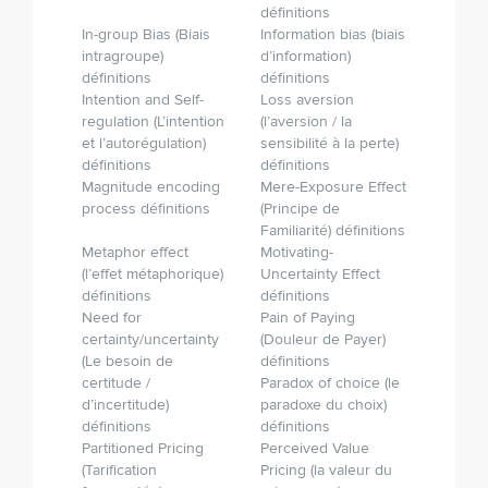
définitions
In-group Bias (Biais
Information bias (biais
intragroupe)
d’information)
définitions
définitions
Intention and Self-
Loss aversion
regulation (L’intention
(l’aversion / la
et l’autorégulation)
sensibilité à la perte)
définitions
définitions
Magnitude encoding
Mere-Exposure Effect
process définitions
(Principe de
Familiarité) définitions
Metaphor effect
Motivating-
(l’effet métaphorique)
Uncertainty Effect
définitions
définitions
Need for
Pain of Paying
certainty/uncertainty
(Douleur de Payer)
(Le besoin de
définitions
certitude /
Paradox of choice (le
d’incertitude)
paradoxe du choix)
définitions
définitions
Partitioned Pricing
Perceived Value
(Tarification
Pricing (la valeur du