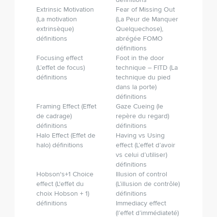
définitions
Extrinsic Motivation
Fear of Missing Out
(La motivation
(La Peur de Manquer
extrinsèque)
Quelque­chose),
définitions
abrégée FOMO
définitions
Focusing effect
Foot in the door
(L’effet de focus)
technique – FITD (La
définitions
technique du pied
dans la porte)
définitions
Framing Effect (Effet
Gaze Cueing (le
de cadrage)
repère du regard)
définitions
définitions
Halo Effect (Effet de
Having vs Using
halo) définitions
effect (L’effet d’avoir
vs celui d’utiliser)
définitions
Hobson's+1 Choice
Illusion of control
effect (L'effet du
(L’illusion de contrôle)
choix Hobson + 1)
définitions
définitions
Immediacy effect
(l’effet d’immédiateté)