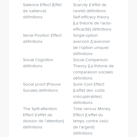
Salience Effect (Effet
Scarcity (l’effet de
de saillance)
rareté) définitions
définitions
Self-efficacy theory
(La théorie de l’auto­-
efficacité) définitions
Serial Position Effect
Single-option
définitions
aversion (L’aversion
de l’option unique)
définitions
Social Cognition
Social Comparison
définitions
Theory (La théorie de
comparaison sociale)
définitions
Social proof (Preuve
Sunk Cost Effect
Sociale) définitions
(L’effet des coûts
irrécupérables)
définitions
The Split-attention
Time versus Money
Effect (l’effet de
Effect (L’effet du
division de l’attention)
temps contre celui
définitions
de l’argent)
définitions