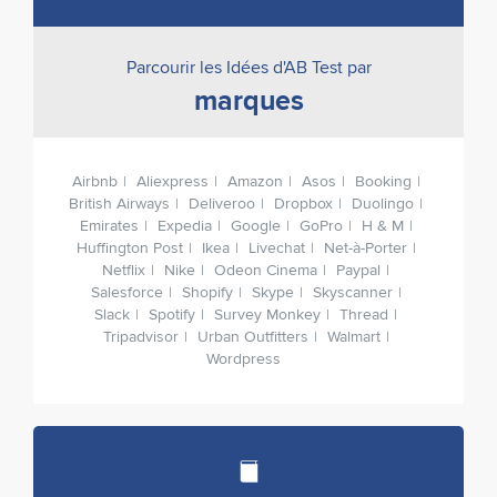
Parcourir les Idées d'AB Test par
marques
Airbnb
Aliexpress
Amazon
Asos
Booking
British Airways
Deliveroo
Dropbox
Duolingo
Emirates
Expedia
Google
GoPro
H & M
Huffington Post
Ikea
Livechat
Net-à-Porter
Netflix
Nike
Odeon Cinema
Paypal
Salesforce
Shopify
Skype
Skyscanner
Slack
Spotify
Survey Monkey
Thread
Tripadvisor
Urban Outfitters
Walmart
Wordpress