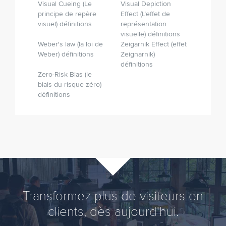
Visual Cueing (Le
Visual Depiction
principe de repère
Effect (L’effet de
visuel) définitions
représentation
visuelle) définitions
Weber's law (la loi de
Zeigarnik Effect (effet
Weber) définitions
Zeignarnik)
définitions
Zero-Risk Bias (le
biais du risque zéro)
définitions
Transformez plus de visiteurs en
clients, dès aujourd'hui.