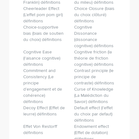
Franklin) définitions
du milieu) définitions
Cheerleader Effect
Choice Closure (biais
(L’effet pom pom girl)
du choix clôturé)
définitions
définitions
Choice-supportive
Cognitive
bias (biais de soutien
Dissonance
du choix) définitions
(dissonance
cognitive) définitions
Cognitive Ease
Cognitive friction (la
(l’aisance cognitive)
théorie de friction
définitions
cognitive) définitions
Commitment and
Contrast principle (le
Consistency (Le
principe de
principe
contraste) définitions
d’engagement et de
Curse of Knowledge
cohérence)
(La Malédiction du
définitions
Savoir) définitions
Decoy Effect (Effet de
Default effect (l’effet
leurre) définitions
du choix par defaut)
définitions
Effet Von Restorff
Endowment effect
définitions
(Effet de dotation)