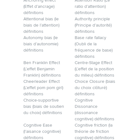
Anchoring effect
Attention Ratio (Le
(Effet d’ancrage)
ratio d’attention)
définitions
définitions
Attentional bias (le
Authority principle
biais de l’attention)
(Principe d’autorité)
définitions
définitions
Autonomy bias (le
Base rate fallacy
biais d’autonomie)
(Oubli de la
définitions
fréquence de base)
définitions
Ben Franklin Effect
Centre-Stage Effect
(L’effet Benjamin
(L’effet de la position
Franklin) définitions
du milieu) définitions
Cheerleader Effect
Choice Closure (biais
(L’effet pom pom girl)
du choix clôturé)
définitions
définitions
Choice-supportive
Cognitive
bias (biais de soutien
Dissonance
du choix) définitions
(dissonance
cognitive) définitions
Cognitive Ease
Cognitive friction (la
(l’aisance cognitive)
théorie de friction
définitions
cognitive) définitions