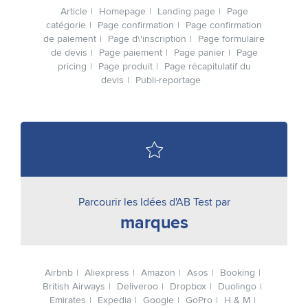
Article
Homepage
Landing page
Page
catégorie
Page confirmation
Page confirmation
de paiement
Page d\'inscription
Page formulaire
de devis
Page paiement
Page panier
Page
pricing
Page produit
Page récapitulatif du
devis
Publi-reportage
Parcourir les Idées d'AB Test par
marques
Airbnb
Aliexpress
Amazon
Asos
Booking
British Airways
Deliveroo
Dropbox
Duolingo
Emirates
Expedia
Google
GoPro
H & M