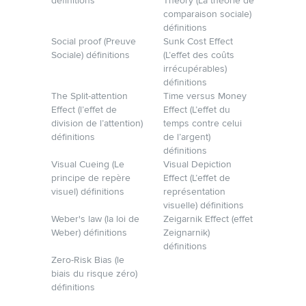
définitions
Theory (La théorie de
comparaison sociale)
définitions
Social proof (Preuve
Sunk Cost Effect
Sociale) définitions
(L’effet des coûts
irrécupérables)
définitions
The Split-attention
Time versus Money
Effect (l’effet de
Effect (L’effet du
division de l’attention)
temps contre celui
définitions
de l’argent)
définitions
Visual Cueing (Le
Visual Depiction
principe de repère
Effect (L’effet de
visuel) définitions
représentation
visuelle) définitions
Weber's law (la loi de
Zeigarnik Effect (effet
Weber) définitions
Zeignarnik)
définitions
Zero-Risk Bias (le
biais du risque zéro)
définitions