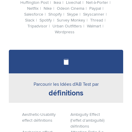
Huffington Post
Ikea
Livechat
Net-à-Porter
Netflix
Nike
Odeon Cinema
Paypal
Salesforce
Shopify
Skype
Skyscanner
Slack
Spotify
Survey Monkey
Thread
Tripadvisor
Urban Outfitters
Walmart
Wordpress
Parcourir les Idées d'AB Test par
définitions
Aesthetic-Usability
Ambiguity Effect
effect définitions
(l’effet d’ambiguïté)
définitions