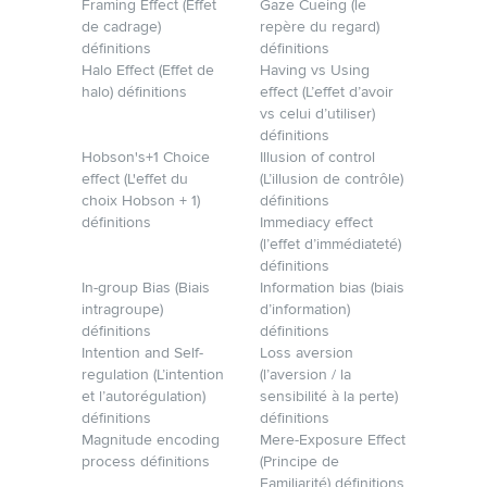
Framing Effect (Effet
Gaze Cueing (le
de cadrage)
repère du regard)
définitions
définitions
Halo Effect (Effet de
Having vs Using
halo) définitions
effect (L’effet d’avoir
vs celui d’utiliser)
définitions
Hobson's+1 Choice
Illusion of control
effect (L'effet du
(L’illusion de contrôle)
choix Hobson + 1)
définitions
définitions
Immediacy effect
(l’effet d’immédiateté)
définitions
In-group Bias (Biais
Information bias (biais
intragroupe)
d’information)
définitions
définitions
Intention and Self-
Loss aversion
regulation (L’intention
(l’aversion / la
et l’autorégulation)
sensibilité à la perte)
définitions
définitions
Magnitude encoding
Mere-Exposure Effect
process définitions
(Principe de
Familiarité) définitions