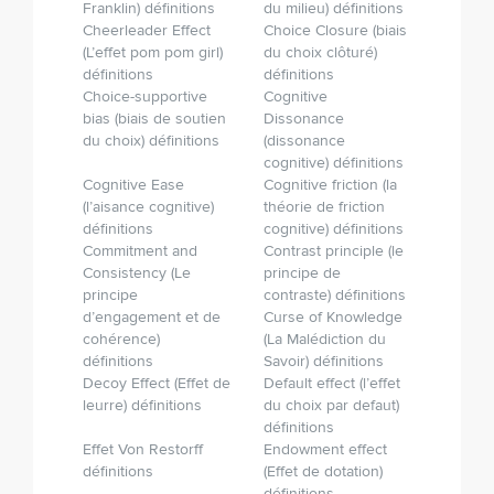
Franklin) définitions
du milieu) définitions
Cheerleader Effect
Choice Closure (biais
(L’effet pom pom girl)
du choix clôturé)
définitions
définitions
Choice-supportive
Cognitive
bias (biais de soutien
Dissonance
du choix) définitions
(dissonance
cognitive) définitions
Cognitive Ease
Cognitive friction (la
(l’aisance cognitive)
théorie de friction
définitions
cognitive) définitions
Commitment and
Contrast principle (le
Consistency (Le
principe de
principe
contraste) définitions
d’engagement et de
Curse of Knowledge
cohérence)
(La Malédiction du
définitions
Savoir) définitions
Decoy Effect (Effet de
Default effect (l’effet
leurre) définitions
du choix par defaut)
définitions
Effet Von Restorff
Endowment effect
définitions
(Effet de dotation)