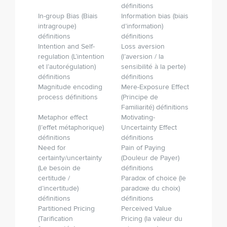
définitions
In-group Bias (Biais
Information bias (biais
intragroupe)
d’information)
définitions
définitions
Intention and Self-
Loss aversion
regulation (L’intention
(l’aversion / la
et l’autorégulation)
sensibilité à la perte)
définitions
définitions
Magnitude encoding
Mere-Exposure Effect
process définitions
(Principe de
Familiarité) définitions
Metaphor effect
Motivating-
(l’effet métaphorique)
Uncertainty Effect
définitions
définitions
Need for
Pain of Paying
certainty/uncertainty
(Douleur de Payer)
(Le besoin de
définitions
certitude /
Paradox of choice (le
d’incertitude)
paradoxe du choix)
définitions
définitions
Partitioned Pricing
Perceived Value
(Tarification
Pricing (la valeur du