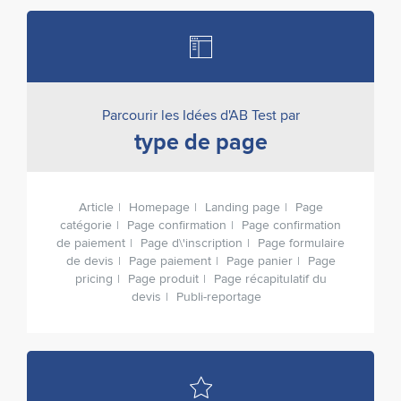
Parcourir les Idées d'AB Test par
type de page
Article
Homepage
Landing page
Page
catégorie
Page confirmation
Page confirmation
de paiement
Page d\'inscription
Page formulaire
de devis
Page paiement
Page panier
Page
pricing
Page produit
Page récapitulatif du
devis
Publi-reportage