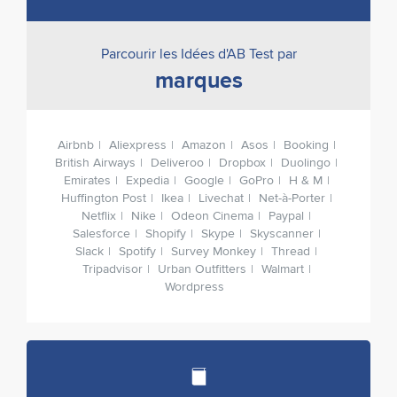
Parcourir les Idées d'AB Test par
marques
Airbnb
Aliexpress
Amazon
Asos
Booking
British Airways
Deliveroo
Dropbox
Duolingo
Emirates
Expedia
Google
GoPro
H & M
Huffington Post
Ikea
Livechat
Net-à-Porter
Netflix
Nike
Odeon Cinema
Paypal
Salesforce
Shopify
Skype
Skyscanner
Slack
Spotify
Survey Monkey
Thread
Tripadvisor
Urban Outfitters
Walmart
Wordpress