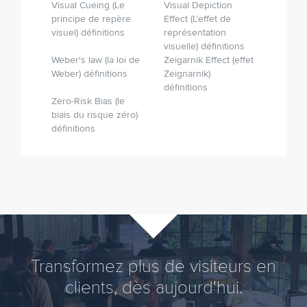
Visual Cueing (Le
Visual Depiction
principe de repère
Effect (L’effet de
visuel) définitions
représentation
visuelle) définitions
Weber's law (la loi de
Zeigarnik Effect (effet
Weber) définitions
Zeignarnik)
définitions
Zero-Risk Bias (le
biais du risque zéro)
définitions
Transformez plus de visiteurs en
clients, dès aujourd'hui.