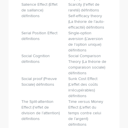
Salience Effect (Effet
Scarcity (l’effet de
de saillance)
rareté) définitions
définitions
Self-efficacy theory
(La théorie de l’auto­-
efficacité) définitions
Serial Position Effect
Single-option
définitions
aversion (L’aversion
de l’option unique)
définitions
Social Cognition
Social Comparison
définitions
Theory (La théorie de
comparaison sociale)
définitions
Social proof (Preuve
Sunk Cost Effect
Sociale) définitions
(L’effet des coûts
irrécupérables)
définitions
The Split-attention
Time versus Money
Effect (l’effet de
Effect (L’effet du
division de l’attention)
temps contre celui
définitions
de l’argent)
définitions