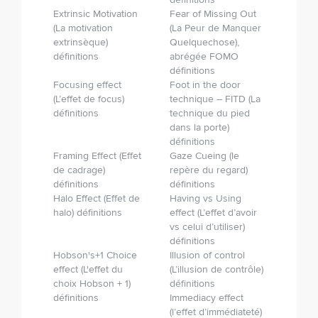
définitions
Extrinsic Motivation
Fear of Missing Out
(La motivation
(La Peur de Manquer
extrinsèque)
Quelque­chose),
définitions
abrégée FOMO
définitions
Focusing effect
Foot in the door
(L’effet de focus)
technique – FITD (La
définitions
technique du pied
dans la porte)
définitions
Framing Effect (Effet
Gaze Cueing (le
de cadrage)
repère du regard)
définitions
définitions
Halo Effect (Effet de
Having vs Using
halo) définitions
effect (L’effet d’avoir
vs celui d’utiliser)
définitions
Hobson's+1 Choice
Illusion of control
effect (L'effet du
(L’illusion de contrôle)
choix Hobson + 1)
définitions
définitions
Immediacy effect
(l’effet d’immédiateté)